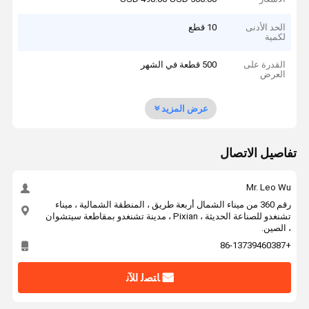
الحد الأدنى
10 قطع
لكمية
القدرة على
500 قطعة في الشهر
العرض
عرض المزيد
تفاصيل الاتصال
Mr. Leo Wu
رقم 360 من ميناء الشمال أربعة طريق ، المنطقة الشمالية ، ميناء
تشنغدو للصناعة الحديثة ، Pixian ، مدينة تشنغدو بمقاطعة سيتشوان
، الصين.
+86-13739460387
ﺎﺘﺼﻟ ﺍﻶﻧ