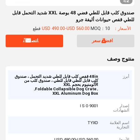
2
4
/
صندوق كلب قابل للطي فضي 48 بوصة XXL شديد التحمل قابل
للطي قفص حيوانات أليفة جرو
الأسعار：USD 490.00-USD 560.00
MOQ：10 قطع
افضل سعر
ﺎﺘﺼﻟ ﺍﻶﻧ
منتوج وصف
أبرز
48in قفص كلب قابل للطي شديد التحمل ، صندوق
كلب قابل للطي قابل للطي ، صندوق كلب من
الألومنيوم بحجم XXL
,
,
Foldable Collapsible Dog Crate
XXL Aluminum Dog Box
إصدار
I S O 9001
الشهادات
اسم العلامة
TYXD
التجارية
الأسعار
USD 490.00-USD 560.00