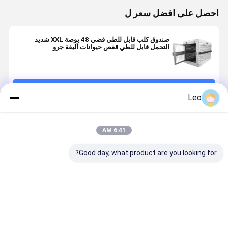
احصل على افضل سعر ل
صندوق كلب قابل للطي فضي 48 بوصة XXL شديد
التحمل قابل للطي قفص حيوانات أليفة جرو
استمر
Leo
المنتجات الموصى بها
6:41 AM
Good day, what product are you looking for?
بيت كلاب
منتجات معدنية
4ftx6ftx6ft
منتجات معدن
أسترالي قياسي
خفيفة الوزن
في الهواء الطلق
مخصصة قوي
معزول للشتاء
مخصصة ،
الثقيلة الكلب
قفص الكلب
مقاوم للماء
الألومنيوم الكلب
قفص الحيوانات
الفولاذ المق