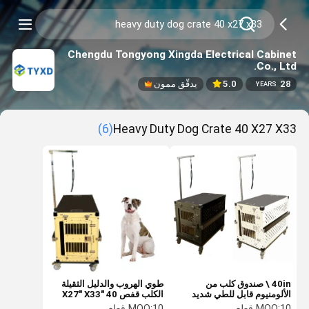
Chengdu Tongyong Xingda Electrical Cabinet
Co., Ltd.
28
5.0
يدقّق ممون
YEARS
(6)
Heavy Duty Dog Crate 40 X27 X33
40in \ صندوق كلب من
طوي الهروب والدليل الثقيلة
الألومنيوم قابل للطي شديد
الكلب قفص 40 "X27" X33
التحمل مع ذراع الاستمالة
"ODM
10 قطع
MOQ:
10 قطع
MOQ: