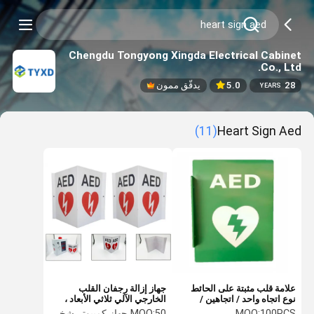
Chengdu Tongyong Xingda Electrical Cabinet
Co., Ltd.
28
5.0
يدقّق ممون
YEARS
(11)
Heart Sign Aed
علامة قلب مثبتة على الحائط
جهاز إزالة رجفان القلب
نوع اتجاه واحد / اتجاهين /
الخارجي الآلي ثلاثي الأبعاد ،
شكل V متوفر
علامة قلب متينة درهم ضد
100PCS
MOQ:
50 جهاز كمبيوتر شخصى
MOQ: