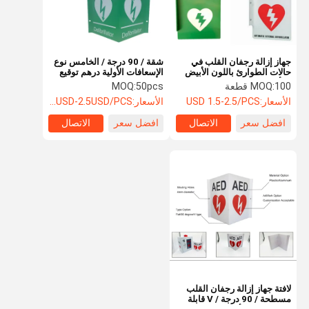
جهاز إزالة رجفان القلب في
شقة / 90 درجة / الخامس نوع
حالات الطوارئ باللون الأبيض
الإسعافات الأولية درهم توقيع
والأخضر AED ، علامة مخصصة
التخصيص مقبول
100 قطعة
MOQ:
50pcs
MOQ:
لإعادة تشغيل القلب مزيل
الأسعار:
USD 1.5-2.5/PCS
الأسعار:
1.1USD-2.5USD/PCS
الرجفان
افضل سعر
الاتصال
افضل سعر
الاتصال
مسكن
منتجات
معلومات عنا
جولة في
المعمل
لافتة جهاز إزالة رجفان القلب
مسطحة / 90 درجة / V قابلة