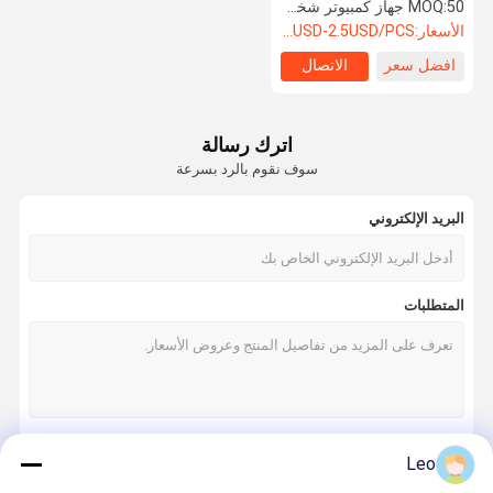
للطباعة لافتة أمان إسعافات
50 جهاز كمبيوتر شخصى
MOQ:
أولية من AED
الأسعار:
1.1USD-2.5USD/PCS
افضل سعر
الاتصال
مراقبة الجودة
اتصل بنا
اطلب اقتباس
خزانة AED
اترك رسالة
سوف نقوم بالرد بسرعة
خزانة الإسعافات الأولية
البريد الإلكتروني
قفص الكلاب
صندوق سرج الحصان
المتطلبات
منتج من الستانلس ستيل
منتجات معدنية أخرى
Leo
استمر