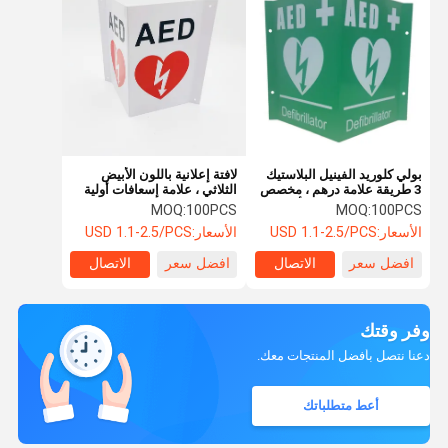
بولي كلوريد الفينيل البلاستيك
لافتة إعلانية باللون الأبيض
3 طريقة علامة درهم ، مخصص
الثلاثي ، علامة إسعافات أولية
الطباعة v الإسعافات الأولية
بلاستيكية على شكل حرف V
MOQ:
100PCS
MOQ:
100PCS
درهم علامة
الأسعار:
USD 1.1-2.5/PCS
الأسعار:
USD 1.1-2.5/PCS
افضل سعر
الاتصال
افضل سعر
الاتصال
وفر وقتك
دعنا نتصل بأفضل المنتجات معك.
أعط متطلباتك