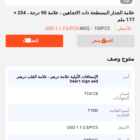
2
3
/
علامة الجدار المسطحة ذات الاتجاهين ، علامة 90 درجة ، 254 ×
177 ملم
الأسعار：USD 1.1-2.5/PCS
MOQ：100PCS
افضل سعر
ﺎﺘﺼﻟ ﺍﻶﻧ
منتوج وصف
أبرز
,
الإسعافات الأولية علامة درهم ، علامة القلب درهم
heart sign aed
إصدار
TUV CE
الشهادات
اسم العلامة
TYXD
التجارية
الأسعار
USD 1.1-2.5/PCS