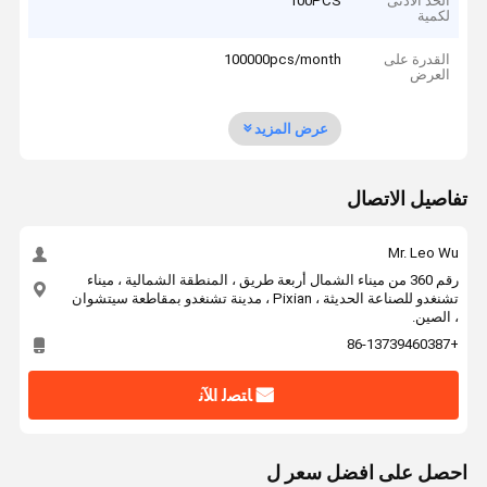
الحد الأدنى
100PCS
لكمية
القدرة على
100000pcs/month
العرض
عرض المزيد
تفاصيل الاتصال
Mr. Leo Wu
رقم 360 من ميناء الشمال أربعة طريق ، المنطقة الشمالية ، ميناء
تشنغدو للصناعة الحديثة ، Pixian ، مدينة تشنغدو بمقاطعة سيتشوان
، الصين.
+86-13739460387
ﺎﺘﺼﻟ ﺍﻶﻧ
احصل على افضل سعر ل