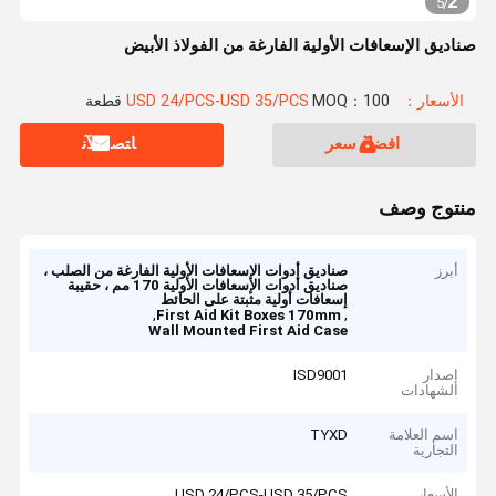
2
5
/
صناديق الإسعافات الأولية الفارغة من الفولاذ الأبيض
الأسعار：USD 24/PCS-USD 35/PCS
MOQ：100 قطعة
افضل سعر
ﺎﺘﺼﻟ ﺍﻶﻧ
منتوج وصف
أبرز
صناديق أدوات الإسعافات الأولية الفارغة من الصلب ،
صناديق أدوات الإسعافات الأولية 170 مم ، حقيبة
إسعافات أولية مثبتة على الحائط
,
,
First Aid Kit Boxes 170mm
Wall Mounted First Aid Case
إصدار
ISD9001
الشهادات
اسم العلامة
TYXD
التجارية
الأسعار
USD 24/PCS-USD 35/PCS