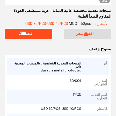
2
3
/
منتجات معدنية مخصصة عالية المتانة ، عربة مستشفى الفولاذ
المقاوم للصدأ الطبية
الأسعار：USD 30/PCS-USD 40/PCS
MOQ：50pcs
افضل سعر
ﺎﺘﺼﻟ ﺍﻶﻧ
منتوج وصف
أبرز
المنتجات المعدنية الشخصية ، والمنتجات المعدنية
دائم
,
durable metal products
إصدار
ISD9001
الشهادات
اسم العلامة
TYXD
التجارية
الأسعار
USD 30/PCS-USD 40/PCS