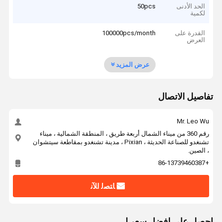
الحد الأدنى
50pcs
لكمية
القدرة على
100000pcs/month
العرض
عرض المزيد
تفاصيل الاتصال
Mr. Leo Wu
رقم 360 من ميناء الشمال أربعة طريق ، المنطقة الشمالية ، ميناء
تشنغدو للصناعة الحديثة ، Pixian ، مدينة تشنغدو بمقاطعة سيتشوان
، الصين.
+86-13739460387
ﺎﺘﺼﻟ ﺍﻶﻧ
احصل على افضل سعر ل